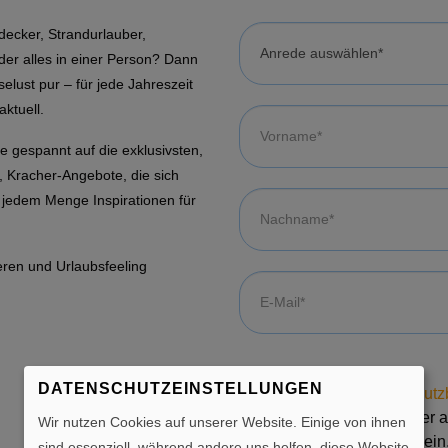
decker, Strandurlauber,
der alles in einer Person? Dann
selust pur – für jede Jahreszeit
ktuell.
ie gespannt auf die exklusivsten,
, Kracher-Angebote, die sich
 jedem Menge Inspirationen für
eren und Urlaubsfeeling
DATENSCHUTZEINSTELLUNGEN
Wir nutzen Cookies auf unserer Website. Einige von ihnen
sind essenziell, während andere uns helfen, diese Website